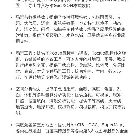
置，可导出导入标准GeoJSON格式数据。
场景与数据特效：提供了多种环境特效，包括雨雪雾、光
照、大气层、泛光、夜视等效果；也支持包括粒子、动态
点、流动线、闪烁、扫描等多种特效，增强了应用场景的表
达能力。提供了视频融合、水利水域、卫星仿真等多行业应
用支持。
场景工具：提供了Popup鼠标单击弹窗、Tooltip鼠标移入弹
窗、右键菜单的内置工具，可以方便的对地图、图层、数据
进行绑定和交互。提供了状态栏、导航球、比例尺、分屏比
对、卷帘比对等多种场景工具；提供空中、室内、行人步
行、车辆贴地等多种飞行漫游路线功能；
空间分析能力：提供了包括距离、面积、高度、角度、剖
面、体积等多种量算分析功能；提供通视、可视域、缓冲、
日照、坡度坡向、淹没分析功能；提供了等高线、天际线、
地表透明、地形开挖、模型剖切、模型裁剪、模型开挖等功
能。
高度兼容第三方地图：提供对ArcGIS、OGC、SuperMap、
各类在线地图、百度高德服务等各类第3方地图与服务的全面