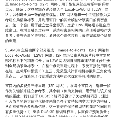
至 Image-to-Points（I2P）网络，用于恢复局部坐标系中的稠密
点云。随后，这些局部点逐步输入至 Local-to-World（L2W）网
络，以创建全局一致的场景模型。I2P 网络选择一个关键帧作为参
考建立局部坐标系，并利用窗口中的其余帧估计该窗口的稠密点
云。第一个窗口用于建立世界坐标系，之后 L2W 网络逐步融合后
续窗口。在增量融合过程中，系统检索最相关的已注册关键帧作为
参考，并整合新的关键帧。通过这个迭代过程，最终完成整个场景
的重建。
SLAM3R 主要由两个部分组成：Image-to-Points（I2P）网络和
Local-to-World（L2W）网络。I2P 网络负责从视频片段中恢复局
部坐标系下的稠密点云，而 L2W 网络则将局部重建结果逐步注册
到全局场景坐标系中。在整个点云重建过程中，系统直接使用网络
在统一坐标系中预测 3D 点云，无需显式计算相机参数和三角化场
景点云，从而避免了传统重建方法中迭代优化等耗时的操作。
窗口内的多视角三维重建（I2P 网络）。在每个窗口内，选择一帧
作为关键帧来建立参考系，其余帧（称为支持帧）用于辅助该关键
帧的重建。我们基于 DUSt3R 解码器设计了关键帧解码器，通过
引入简单的最大值池化操作来聚合多个支持帧的交叉注意力特征，
从而有效整合多视角信息。这一改进在保持模型结构简洁的同时具
有多重优势：1）继承 DUSt3R 预训练权重，从而保证预测质量；
2）未引入过多计算开销，保持实时性能；3）支持任意数量的图