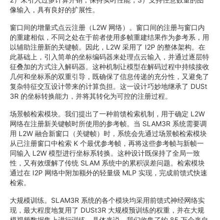
像输入，具有良好的扩展性。
窗口间的增量式点云注册（L2W 网络）。窗口间的注册与窗口内
的重建相似，不同之处在于前者使用多帧重建结果作为参考系，用
以辅助注册新的关键帧。因此，L2W 采用了 I2P 的整体架构。在
此基础上，引入简单的坐标编码器来处理点云输入，并通过逐层特
征叠加的方式注入解码器。这种机制让模型在解码过程中持续接收
几何和坐标系的双重引导，既确保了信息传递的充分性，又避免了
复杂特征交互设计带来的计算负担。这一设计巧妙地继承了 DUSt
3R 的坐标转换能力，并将其转化为可控的注册过程。
场景帧检索模块。我们提出了一种前馈检索机制，用于确定 L2W
网络在注册新关键帧时所使用的参考帧。当 SLAM3R 系统需要调
用 L2W 融合新窗口（关键帧）时，系统会先通过场景帧检索模块
从已注册窗口中检索 K 个最优参考帧，再将这些参考帧与新帧一
同输入 L2W 模型进行坐标系转换。这种设计既保持了全局一致
性，又有效缓解了传统 SLAM 系统中的累积误差问题。检索模块
通过在 I2P 网络中附加额外的轻量级 MLP 实现，完成前馈式快速
检索。
大规模训练。SLAM3R 系统的各个模块均采用前馈式神经网络实
现，最大程度地复用了 DUSt3R 大规模预训练的权重，并在大规
模视频数据集上进行训练。具体来说，我们收集了约 85 万个来自