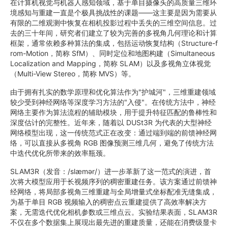
在计算机视觉与机器人感知领域，基于单目摄像头的高质量三维环
境感知与重建一直是个极具挑战性的课题——这主要是因为需要从
有限的二维观测中恢复在相机投影过程中丢失的三维空间信息。过
去的三十年间，研究者们建立了较为完善的多视角几何理论和计算
框架，通常依赖多种算法的集成，包括运动恢复结构（Structure-f
rom-Motion，简称 SfM）、同时定位和地图构建（Simultaneous
Localization and Mapping，简称 SLAM）以及多视角立体视觉
（Multi-View Stereo，简称 MVS）等。
由于拥有扎实的数学原理和优化算法作为"护城河"，三维重建领域
较少受到神经网络等深度学习方法的"入侵"。在传统方法中，神经
网络主要作为算法流程的辅助模块，用于提升特征匹配的鲁棒性和
深度估计的完整性。近年来，随着以 DUSt3R 为代表的大型神经
网络模型出现，这一传统范式正在改变：通过端到端的前馈神经网
络，可以直接从多视角 RGB 图像预测三维几何，避免了传统方法
中迭代优化所带来的效率瓶颈。
SLAM3R（发音：/slæmər/）进一步革新了这一范式的演进，首
次将大模型应用于长视频序列的稠密重建任务。该方案通过前馈神
经网络，将局部多视角三维重建与全局增量式坐标配准无缝集成，
为基于单目 RGB 视频输入的稠密点云重建提供了高效率解决方
案，无需迭代优化相机参数或三维点云。实验结果表面，SLAM3R
不仅在多个数据集上展现出最先进的重建质量，还能在消费级显卡