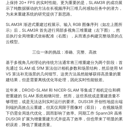
上保持 20+ FPS 的实时性能。更为重要的是，SLAM3R 的成功展
示了纯数据驱动的方法在长视频序列三维几何感知任务中的潜力，
为未来重建系统的研究提供了新思路。
SLAM3R 渐进式重建过程展示。输入 RGB 图像序列（如左上图所
示）后，SLAM3R 首先进行局部多视角三维重建（左下图），然
后执行全局增量式坐标配准（右图），从而逐步构建完整场景的点
云模型。
三位一体的挑战：准确、完整、高效
基于多视角几何理论的传统方法通常将三维重建分为两个阶段：首
先通过 SLAM 或 SfM 算法估计相机参数和场景结构，然后使用 M
VS 算法补充场景的几何细节。这类方法虽然能够获得高质量的重
建结果，但是需要离线优化等处理，因此实时性能较差。
近年来，DROID-SLAM 和 NICER-SLAM 等集成了相机定位和稠
密重建的 SLAM 系统相继问世。然而，这些系统或是重建质量不
够理想，或是无法达到实时运行的要求。DUSt3R 开创性地提出端
到端的高效点云重建，但其仅局限于图像对（双目），在视频场景
下仍需全局迭代优化，因而影响了效率。同期工作 Spann3R 虽将
DUSt3R 扩展为增量重建方式并提高了效率，但也带来了明显的累
积误差，降低了重建质量。