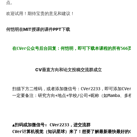
点。
欢迎试用！期待宝贵的意见和建议！
何恺明在MIT授课的课件PPT下载
在CVer公众号后台回复：何恺明，即可下载本课程的所有566页课件
CV垂直方向和论文投稿
交流
群成立
扫描下方二维码，或者添加微信号：CVer2233，即可添加CV
一定要备注：研究方向+地点+学校/公司+昵称（如Mamba、多
▲扫码或加微信号: CVer2233，进交流群

CVer计算机视觉（知识星球）来了！想要了解最新最快最好的CV
/