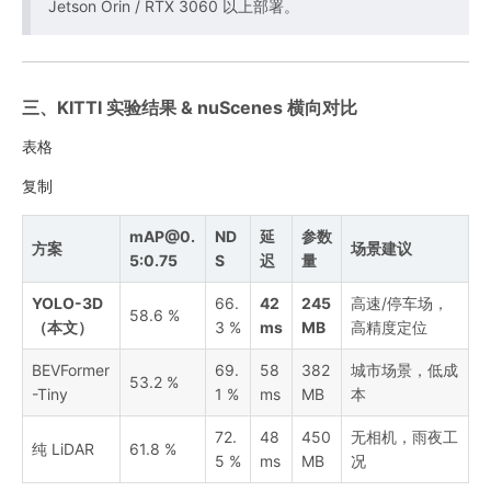
Jetson Orin / RTX 3060 以上部署。
三、KITTI 实验结果 & nuScenes 横向对比
表格
复制
mAP@0.
ND
延
参数
方案
场景建议
5:0.75
S
迟
量
YOLO-3D
66.
42
245
高速/停车场，
58.6 %
（本文）
3 %
ms
MB
高精度定位
BEVFormer
69.
58
382
城市场景，低成
53.2 %
-Tiny
1 %
ms
MB
本
72.
48
450
无相机，雨夜工
纯 LiDAR
61.8 %
5 %
ms
MB
况