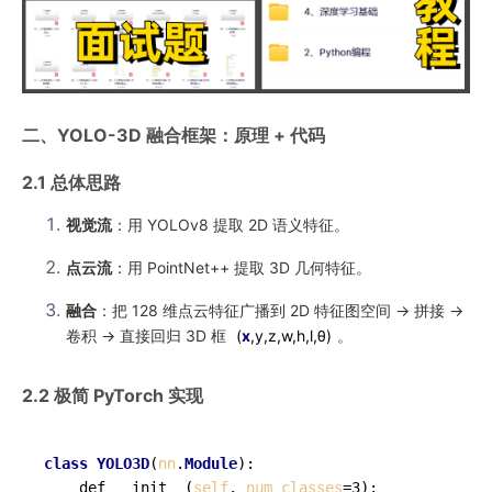
二、YOLO-3D 融合框架：原理 + 代码
2.1 总体思路
视觉流
：用 YOLOv8 提取 2D 语义特征。
点云流
：用 PointNet++ 提取 3D 几何特征。
融合
：把 128 维点云特征广播到 2D 特征图空间 → 拼接 →
卷积 → 直接回归 3D 框
(
x
,
y
,
z
,
w
,
h
,
l
,
θ)
。
2.2 极简 PyTorch 实现
class
YOLO3D
(
nn
.
Module
):

    def __init__(
self
, 
num_classes
=3):
