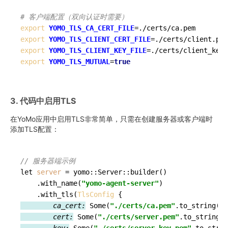
# 客户端配置（双向认证时需要）
export
YOMO_TLS_CA_CERT_FILE
export
YOMO_TLS_CLIENT_CERT_FILE
export
YOMO_TLS_CLIENT_KEY_FILE
export
YOMO_TLS_MUTUAL
=
true
3. 代码中启用TLS
在YoMo应用中启用TLS非常简单，只需在创建服务器或客户端时
添加TLS配置：
// 服务器端示例
let 
server
=
 yomo::Server::builder()

    .with_name(
"yomo-agent-server"
)

    .with_tls(
TlsConfig
{
        ca_cert:
 Some(
"./certs/ca.pem"
        cert:
 Some(
"./certs/server.pem"