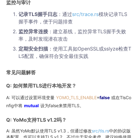
监控与审计
记录TLS握手日志
：通过
src/trace.rs
模块记录TLS
握手事件，便于问题排查
监控异常连接
：建立基线，监控异常TLS握手失败
率，及时发现潜在攻击
定期安全扫描
：使用工具如OpenSSL或sslyze检查T
LS配置，确保符合安全最佳实践
常见问题解答
Q: 如何禁用TLS进行本地开发？
A: 可以通过设置环境变量
YOMO_TLS_ENABLE
=
false
或在TlsCo
nfig中将
mutual
设为false来禁用TLS。
Q: YoMo支持TLS v1.2吗？
A: 虽然YoMo默认使用TLS v1.3，但通过修改
src/tls.rs
中的协议版
本配置，也可以支持TLS v1.2。不过出于安全考虑，建议始终使用