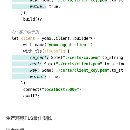
        key:
 Some(
"./certs/server_key.pem"
        mutual:
 true,

}
)

    .build()?
;
// 客户端示例
let 
client
=
 yomo::Client::builder()

    .with_name(
"yomo-agent-client"
)

    .with_tls(
TlsConfig
{
        ca_cert:
 Some(
"./certs/ca.pem"
        cert:
 Some(
"./certs/client.pem"
        key:
 Some(
"./certs/client_key.pem"
        mutual:
 true,

}
)

    .connect(
"localhost:9000"
)

    .await?
;
生产环境TLS最佳实践