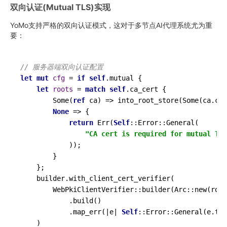
双向认证(Mutual TLS)实现
YoMo支持严格的双向认证模式，这对于多节点AI代理系统尤为重
要：
// 服务器端双向认证配置
let
mut 
cfg
 = 
if
self
.mutual {

let
roots
 = 
match
self
.ca_cert {

Some
(
ref
 ca) => 
into_root_store
(
Some
(ca.
clo
None
 => {

return
Err
(
Self
::Error::
General
(

"CA cert is required for mutual TLS
            ));

        }

    };

    builder.
with_client_cert_verifier
(

        WebPkiClientVerifier::
builder
(Arc::
new
(root
            .
build
()

            .
map_err
(|e| 
Self
::Error::
General
(e.
to_
    )
