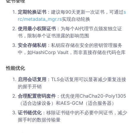
证书管理
定期轮换证书
：建议每90天更新一次证书，可通过
s
rc/metadata_mgr.rs
实现自动轮换
使用最小权限证书
：为每个AI代理节点颁发独立证
书，限制单个证书泄露的影响范围
安全存储私钥
：私钥应存储在安全的密钥管理服务
中，如HashiCorp Vault，而非直接存储在代码仓库
性能优化
启用会话复用
：TLS会话复用可以显著减少重复连接
的握手开销
合理配置密码套件
：优先使用ChaCha20-Poly1305
（适合边缘设备）和AES-GCM（适合服务器）
证书链优化
：移除证书链中的不必要中间证书，减少
握手时的数据传输量