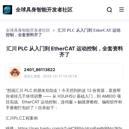
全球具身智能开发者社区
全球具身智能开发者社区
汇川 PLC 从入门到 EtherCAT 运动
控制，全套资料齐了
汇川 PLC 从入门到 EtherCAT 运动控制，全套资料
齐了
2401_86113622
929人浏览 · 2025-12-17 13:10:14
“想搞汇川 PLC 的朋友别划走！今天挖到的这 12 份资源，直接帮
你省掉几千块培训费 —— 从 H3U/H5U 基础入门，到 AM600 项
目实战、EtherCAT 运动控制，连伺服 + 触摸屏教程、编程软件和
手册都打包好了！目录如下：
汇川PLC工程案例
链接：https://pan.baidu.com/s/1-HC8PbIuVcpjPaHNBiNq7A?p