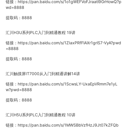
链接：https://pan.baidu.com/s/1o1gWEFVoFJraatl9GrHowQ?p
wd=8888
提取码：8888
汇川H3U系列PLC入门到精通教程 19讲
链接：https://pan.baidu.com/s/1ZIaxPRfFlAXr1grlS7-VyA?pwd
=8888
提取码：8888
汇川触摸屏IT7000从入门到精通讲解14讲
链接：https://pan.baidu.com/s/1ScwsLY-UxaEpVRmm7e1yL
w?pwd=8888
提取码：8888
汇川H5U系列PLC入门到精通教程 10讲
链接：https://pan.baidu.com/s/1MWSBbVzfHzJ9Jt07kZFQb