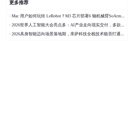
更多推荐
·
Mac 用户如何玩转 LeRobot？M3 芯片部署6 轴机械臂SoArm101经验总结 第3篇
·
2026世界人工智能大会亮点多：AI产业走向现实交付，多款创新产品亮相！
·
2026具身智能迈向场景落地期，库萨科技全栈技术能否打通城市服务机器人规模化之路？