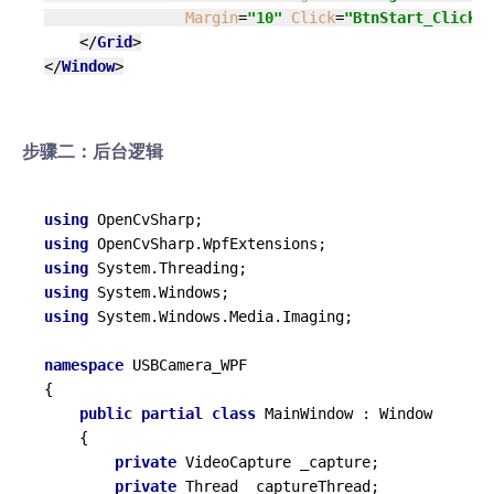
Margin
=
"10"
Click
=
"BtnStart_Click"
/
</
Grid
>
</
Window
>
步骤二：后台逻辑
using
using
using
using
using
 System.Windows.Media.Imaging;

namespace
USBCamera_WPF
{

public
partial
class
MainWindow
 : 
Window
    {

private
 VideoCapture _capture;

private
 Thread _captureThread;
