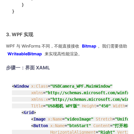
    }

3. WPF 实现
WPF 与 WinForms 不同，不能直接接收
Bitmap
。我们需要借助
WriteableBitmap
来实现高性能渲染。
步骤一：界面 XAML
<
Window
x:Class
=
"USBCamera_WPF.MainWindow"
xmlns
=
"http://schemas.microsoft.com/winfx/2
xmlns:x
=
"http://schemas.microsoft.com/winfx
Title
=
"USB相机 WPF版"
Height
=
"450"
Width
=
"8
<
Grid
>
<
Image
x:Name
=
"videoImage"
Stretch
=
"Uniform
<
Button
x:Name
=
"btnStart"
Content
=
"打开相机"
HorizontalAlignment
=
"Right"
Vertica