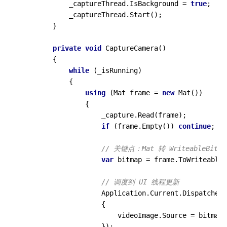
            _captureThread.IsBackground = 
true
;

            _captureThread.Start();

        }

private
void
CaptureCamera
()
        {

while
 (_isRunning)

            {

using
 (Mat frame = 
new
 Mat())

                {

                    _capture.Read(frame);

if
 (frame.Empty()) 
continue
;

// 关键点：Mat 转 WriteableBitma
var
 bitmap = frame.ToWriteableB
// 调度到 UI 线程更新
                    Application.Current.Dispatcher.
                    {

                        videoImage.Source = bitmap;

                    });
