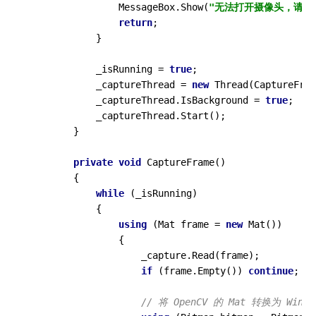
                MessageBox.Show(
"无法打开摄像头，请检
return
;

            }

            _isRunning = 
true
;

            _captureThread = 
new
 Thread(CaptureFram
            _captureThread.IsBackground = 
true
;

            _captureThread.Start();

        }

private
void
CaptureFrame
()
        {

while
 (_isRunning)

            {

using
 (Mat frame = 
new
 Mat())

                {

                    _capture.Read(frame);

if
 (frame.Empty()) 
continue
;

// 将 OpenCV 的 Mat 转换为 WinFo