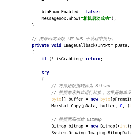
            btnEnum.Enabled = 
false
;

            MessageBox.Show(
"相机启动成功"
);

        }

// 图像回调函数（在 SDK 子线程中执行）
private
void
ImageCallback
(
IntPtr pData, 
re
        {

if
 (!_isGrabbing) 
return
;

try
            {

// 将原始数据转换为 Bitmap
// 根据像素格式进行转换，这里是简单示例（
byte
[] buffer = 
new
byte
[pFrameInfo
                Marshal.Copy(pData, buffer, 
0
, (
int
// 根据宽高创建 Bitmap
                Bitmap bitmap = 
new
 Bitmap((
int
)pFr
                System.Drawing.Imaging.BitmapData b