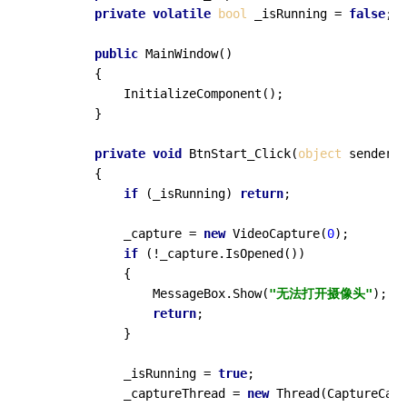
private
volatile
bool
 _isRunning = 
false
;

public
MainWindow
()
        {

            InitializeComponent();

        }

private
void
BtnStart_Click
(
object
 sender, 
        {

if
 (_isRunning) 
return
;

            _capture = 
new
 VideoCapture(
0
);

if
 (!_capture.IsOpened())

            {

                MessageBox.Show(
"无法打开摄像头"
);

return
;

            }

            _isRunning = 
true
;

            _captureThread = 
new
 Thread(CaptureCame