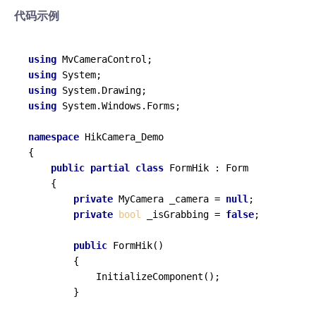
代码示例
using
using
using
using
 System.Windows.Forms;

namespace
HikCamera_Demo
{

public
partial
class
FormHik
 : 
Form
    {

private
 MyCamera _camera = 
null
;

private
bool
 _isGrabbing = 
false
;

public
FormHik
()
        {

            InitializeComponent();

        }
