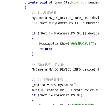
private
void
btnEnum_Click
(
object
 sender, E
        {

// 1. 枚举设备
            MyCamera.MV_CC_DEVICE_INFO_LIST deviceL
int
 nRet = MyCamera.MV_CC_EnumDevices_N
if
 (nRet != MyCamera.MV_OK || deviceLis
            {

                MessageBox.Show(
"未发现相机！"
);

return
;

            }

// 假设取第一个设备
            MyCamera.MV_CC_DEVICE_INFO deviceInfo =
// 2. 创建设备实例
            _camera = 
new
 MyCamera();

            nRet = _camera.MV_CC_CreateDevice_NET(
r
if
 (nRet != MyCamera.MV_OK)

            {
