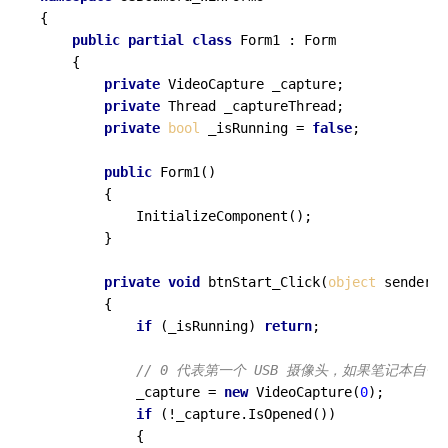
{

public
partial
class
Form1
 : 
Form
    {

private
 VideoCapture _capture;

private
 Thread _captureThread;

private
bool
 _isRunning = 
false
;

public
Form1
()
        {

            InitializeComponent();

        }

private
void
btnStart_Click
(
object
 sender, 
        {

if
 (_isRunning) 
return
;

// 0 代表第一个 USB 摄像头，如果笔记本自带
            _capture = 
new
 VideoCapture(
0
);

if
 (!_capture.IsOpened())

            {
