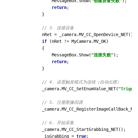
                MessageBox.Show(
"创建设备失败"
);

return
;

            }

// 3. 连接设备
            nRet = _camera.MV_CC_OpenDevice_NET();

if
 (nRet != MyCamera.MV_OK)

            {

                MessageBox.Show(
"连接失败"
);

return
;

            }

// 4. 设置触发模式为连续（自动出图）
            _camera.MV_CC_SetEnumValue_NET(
"Trigger
// 5. 注册图像回调
            _camera.MV_CC_RegisterImageCallBack_NET
// 6. 开始采集
            _camera.MV_CC_StartGrabbing_NET();

            _isGrabbing = 
true
;
