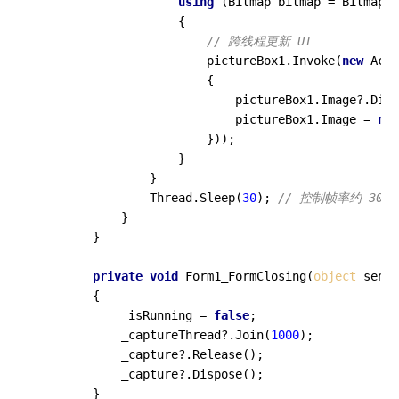
using
 (Bitmap bitmap = BitmapCo
                    {

// 跨线程更新 UI
                        pictureBox1.Invoke(
new
 Acti
                        {

                            pictureBox1.Image?.Disp
                            pictureBox1.Image = 
new
                        }));

                    }

                }

                Thread.Sleep(
30
); 
// 控制帧率约 30fp
            }

        }

private
void
Form1_FormClosing
(
object
 sende
        {

            _isRunning = 
false
;

            _captureThread?.Join(
1000
);

            _capture?.Release();

            _capture?.Dispose();

        }
