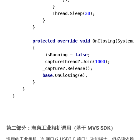
                }

                Thread.Sleep(
30
);

            }

        }

protected
override
void
OnClosing
(
System.Co
        {

            _isRunning = 
false
;

            _captureThread?.Join(
1000
);

            _capture?.Release();

base
.OnClosing(e);

        }

    }

第二部分：海康工业相机调用（基于 MVS SDK）
海康的工业相机（如网口或 USB3.0 接口）功能强大，但必须依赖