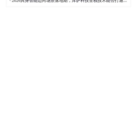
·
2026具身智能迈向场景落地期，库萨科技全栈技术能否打通城市服务机器人规模化之路？