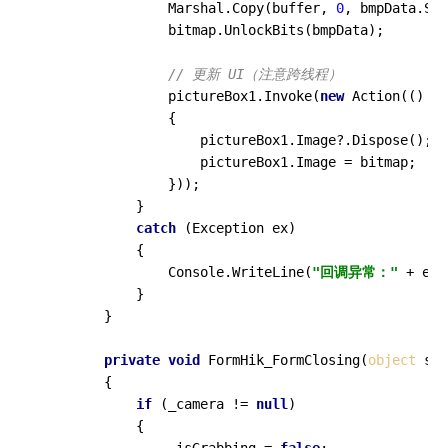
                Marshal.Copy(buffer, 
0
, bmpData.Sca
                bitmap.UnlockBits(bmpData);

// 更新 UI（注意跨线程）
                pictureBox1.Invoke(
new
 Action(() =>

                {

                    pictureBox1.Image?.Dispose();

                    pictureBox1.Image = bitmap;

                }));

            }

catch
 (Exception ex)

            {

                Console.WriteLine(
"回调异常："
 + ex.
            }

        }

private
void
FormHik_FormClosing
(
object
 sen
        {

if
 (_camera != 
null
)

            {
