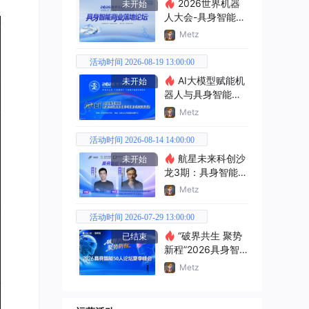
2026世界机器
未开始
人大会-具身智能商
业落地论坛
Metz
活动时间 2026-08-19 13:00:00
AI大模型赋能机
未开始
器人与具身智能产
业新范式交流活动
Metz
活动时间 2026-08-14 14:00:00
航星未来科创沙
未开始
龙3期：具身智能创
业机遇
Metz
活动时间 2026-07-29 13:00:00
“破界共生 聚势
已结束
新程”2026具身智
能50人论坛夏季峰
Metz
会