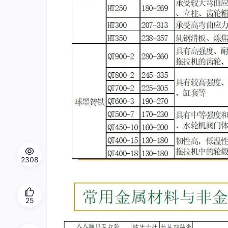
2308
25