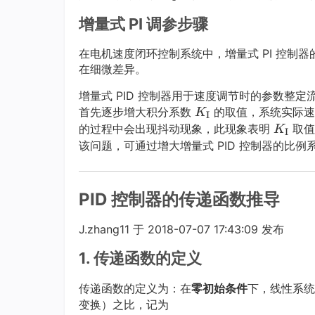
I
\t
=
e
x
增量式 PI 调参步骤
K
e
K
x
t
_
x
P
t
{P}
在电机速度闭环控制系统中，增量式 PI 控制器
\t
t
/
{P}
在细微差异。
e
{P}
2
x
0
增量式 PID 控制器用于速度调节时的参数整定
K
首先逐步增大积分系数
t
0
的取值，系统实际速
K
I
I
K
的过程中会出现抖动现象，此现象表明
{I}
K
取值
K
I
K
I
该问题，可通过增大增量式 PID 控制器的比例
_
_
K
\t
\t
_
e
e
\t
PID 控制器的传递函数推导
x
x
e
t
J.zhang11 于 2018-07-07 17:43:09 发布
t
x
{I}
{I}
t
=
1. 传递函数的定义
{I}
K
_
传递函数的定义为：在
零初始条件
下，线性系
\t
变换）之比，记为