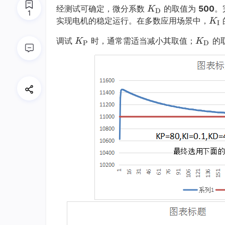
K
经测试可确定，微分系数
的取值为
500
。
K
D
1
D
K
实现电机的稳定运行。在多数应用场景中，
K
I
K
I
K
K
调试
时，通常需适当减小其取值；
的
K
K
P
D
_
K
P
D
\t
_
K
K
e
\t
_
_
x
e
\t
\t
t
x
e
e
{D}
t
x
x
{I}
t
t
{P}
{D}