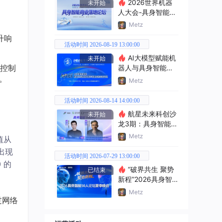
2026世界机器
未开始
人大会-具身智能商
业落地论坛
Metz
升响
活动时间 2026-08-19 13:00:00
AI大模型赋能机
未开始
控制
器人与具身智能产
业新范式交流活动
。
Metz
活动时间 2026-08-14 14:00:00
航星未来科创沙
未开始
龙3期：具身智能创
业机遇
Metz
值从
出现
活动时间 2026-07-29 13:00:00
0 的
“破界共生 聚势
已结束
新程”2026具身智
能50人论坛夏季峰
Metz
会
过网络