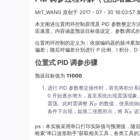
MrT_WANG 原创于 2017 - 07 - 30 16:03:57
本文阐述位置闭环控制原理及 PID 参数整定方
应速度。内容涵盖预设目标值设定、参数调试步
位置闭环控制的定义为：依据编码器的脉冲累加
偏差；随后对偏差分别进行 P 比例、I 积分
位置式 PID 调参步骤
预设目标值为
11000
进行 PID 参数整定操作时，首先将积分
0 开始逐步增大，直至系统出现震荡现象
K
震荡。此时需调整
的数值，使系统响
K
P
P
K
条件下出现，如第二张图所示，将
设
K
P
K
P
_
K
ps：本实验采用串口打印实际值与预测值，随后
\t
_
检索“串口波形助手”获取相关工具，各类工具
e
\t