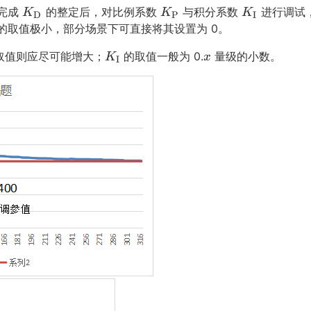
K
K
K
完成
的整定后，对比例系数
与积分系数
进行调试
K
K
K
D
P
I
D
P
I
的取值极小，部分场景下可直接将其设置为 0。
K
K
K
K
x
取值则应尽可能增大；
的取值一般为 0.
量级的小数。
K
x
I
_
_
_
I
x
\t
\t
\t
K
e
e
e
_
x
x
x
\t
t
t
t
e
{D}
{P}
{I}
x
t
{I}