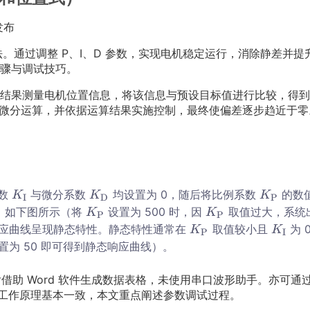
 发布
法。通过调整 P、I、D 参数，实现电机稳定运行，消除静差并提
骤与调试技巧。
结果测量电机位置信息，将该信息与预设目标值进行比较，得到
、D 微分运算，并依据运算结果实施控制，最终使偏差逐步趋近于零
K
K
K
系数
与微分系数
均设置为 0，随后将比例系数
的数
K
K
K
I
D
P
I
D
P
K
K
。如下图所示（将
设置为 500 时，因
取值过大，系统
K
K
P
P
K
K
K
P
P
K
K
应曲线呈现静态特性。静态特性通常在
取值较小且
为 
K
K
P
I
_
_
_
K
K
P
I
置为 50 即可得到静态响应曲线）。
\t
\t
\t
_
_
K
K
e
e
e
\t
\t
_
_
借助 Word 软件生成数据表格，未使用串口波形助手。亦可通
x
x
x
e
e
\t
\t
的工作原理基本一致，本文重点阐述参数调试过程。
t
t
t
x
x
e
e