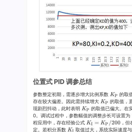
位置式 PID 调参总结
K
参数整定初期，需逐步增大比例系数
的取
K
P
K
P
存在较大偏差。因此需持续增大
的取值，直
K
P
K
P
K
现剧烈抖动，此时表明
的取值已偏大。在
K
P
P
K
_
0。调试过程中，参数幅值的调整步长可设置为 
K
K
=
_
/200
\t
程应用中，存在经验公式
，但
K
K
I
P
K
_
I
\t
e
定。若积分系数
取值过大，系统实际速度与
K
I