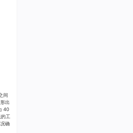
之间
波形出
 40
统的工
情况确