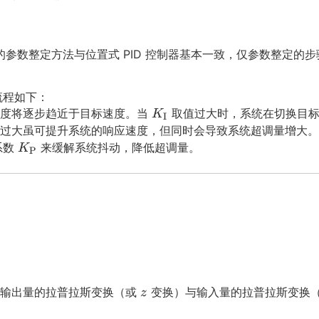
x
K
_
\t
t
_
\t
e
{P}
\t
e
x
的参数整定方法与位置式 PID 控制器基本一致，仅参数整定的步
e
x
t
x
t
{P}
t
{I}
流程如下：
K
度将逐步趋近于目标速度。当
{I}
取值过大时，系统在切换目
K
I
I
过大虽可提升系统的响应速度，但同时会导致系统超调量增大
K
K
系数
来缓解系统抖动，降低超调量。
K
P
P
_
K
\t
_
e
\t
x
e
t
x
{I}
t
{P}
z
统输出量的拉普拉斯变换（或
变换）与输入量的拉普拉斯变换
z
z