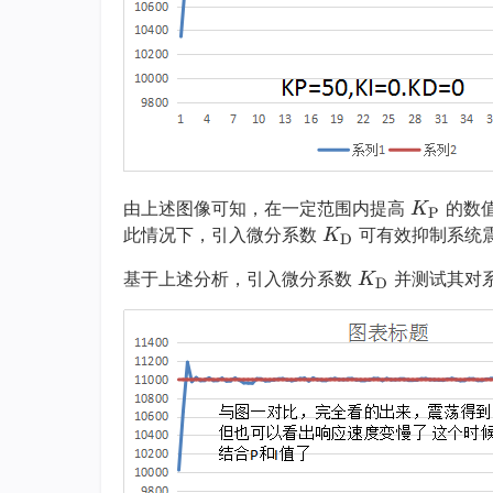
K
由上述图像可知，在一定范围内提高
的数
K
P
K
P
此情况下，引入微分系数
可有效抑制系统
K
D
D
K
K
基于上述分析，引入微分系数
并测试其对
K
D
K
_
D
_
\t
K
\t
e
_
e
x
\t
x
t
e
t
{P}
x
{D}
t
{D}