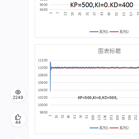
2249
44