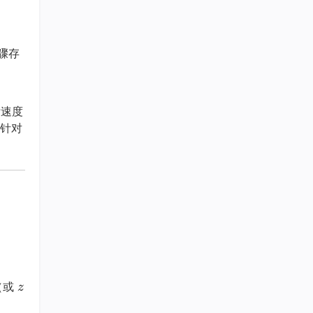
骤存
标速度
。针对
z
（或
z
z