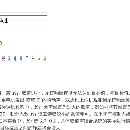
K
值。若
取值过小，系统响应速度无法达到目标值，与目标值
K
P
P
至电机发出“嗒嗒嗒”的抖动声，或通过上位机观测到系统响应
K
K
实际调试过程中，
无需设置为过大的数值，例如可将其设置为
K
P
_
K
P
20。积分系数
仅需选取较小的数值即可。在平衡车控制系
K
I
\t
K
I
K
在本实验中，
选取为 0.2，具体取值需结合系统的实际运行
K
I
e
I
K
_
目标速度之间的静差将会增大。