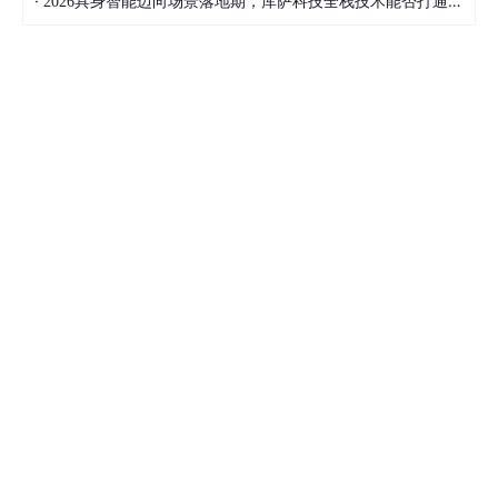
·
2026具身智能迈向场景落地期，库萨科技全栈技术能否打通城市服务机器人规模化之路？