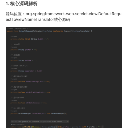
1. 核心源码解析
源码位置：org.springframework.web.servlet.view.DefaultRequ
estToViewNameTranslator核心源码：