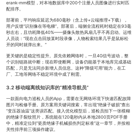
erank-mm模型，对本地数据库中200个注册人员图像进行实时匹
配排序。
部署前，平均响应延迟为680毫秒（含上传+云端推理+下载），
用户反馈“识别像在等电梯”。部署后，端侧全流程耗时稳定在93毫
秒左右，且功耗降低40%——摄像头散热风扇几乎不再启动。运维
人员说：“现在点击回放某时段录像，人物检索结果几乎是鼠标松
开的同时就弹出来。”
更关键的是稳定性提升。原先依赖网络时，一旦4G信号波动，整
个识别链路就中断；现在即使断网，设备仍能基于本地库完成基础
匹配，只是无法同步新增人员信息。这种“降级可用”能力，在工
厂、工地等网络不稳定环境中成了刚需。
3.2 移动端离线知识库的“精准导航员”
一款面向电力巡检人员的App，需要在无网络环境下快速匹配故障
图片与检修手册。原方案用关键词搜索，常出现“绝缘子破损”查出
“变压器油温”这类误匹配。接入优化模型后，巡检员拍下一张模糊
的绝缘子裂纹照片，系统能在120毫秒内从本地2800页PDF手册
中，精准定位到“瓷质绝缘子机械损伤判定标准”这一章节，并按相
关性排序前三项操作建议。