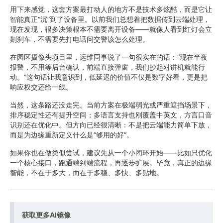
用下来感觉，这套方案最打动人的地方不是技术多炫酷，而是它让
智能真正“沉”到了设备里。以前我们总想着把数据传到云端处理，
现在发现，很多决策根本不需要离开设备——就像人看到红灯会立
刻刹车，不需要先打电话问交警该怎么处理。
在园区摄像头项目里，运维同事说了一句很实在的话：“现在半夜
报警，不用等后台确认，前端直接弹窗，我们抄起对讲机就能行
动。”这句话让我意识到，低延迟的价值不仅是数字好看，更是把
响应权交还给一线。
当然，这条路还没走完。当前方案在极端弱光或严重遮挡场景下，
排序稳定性还有提升空间；多语言支持也刚覆盖中英文，方言口音
识别还在优化中。但方向已经很清晰：不是把云端能力简单下放，
而是为边缘重新定义什么是“够用的好”。
如果你也在做类似尝试，建议先从一个小闭环开始——比如只优化
一个核心接口，跑通端到端流程，再逐步扩展。毕竟，真正的边缘
智能，不在于多大，而在于多稳、多快、多贴地。
获取更多AI镜像