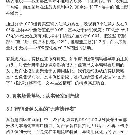
绕的电线——找出那些常年不通电的线路，干脆剪掉。我们没动主
干网络，而是聚焦在注意力机制中的“冗余头”和FFN层中的“低贡献
神经元”。
通过分析1000组真实查询的注意力热图，发现有3个注意力头在9
0%以上样本中激活值低于0.05，基本处于休眠状态；FFN层中约1
8%的神经元在所有测试样本中输出方差小于0.001。把这些“沉默
部件”剪掉后，模型体积缩小22%，推理速度提升1.7倍，而排序质
量几乎无损——MRR变化在±0.3%范围内波动。
有意思的是，剪枝位置很有讲究。如果剪掉图像编码器早期的注意
力头，对低分辨率图像识别影响很大；但剪掉文本编码器后期的
头，反而让模型更聚焦于关键词匹配。我们最终形成的剪枝策略
是：图像侧保前段、文本侧松后段，这和边缘设备常处理“小图大
字”（图像分辨率低、文本描述精炼）的特点高度吻合。
3. 真实场景落地：从实验室到产线
3.1 智能摄像头里的“无声协作者”
某智慧园区试点项目中，23台海康威视DS-2CD3系列摄像头全部
升级为本地化重排序能力。每台设备在抓拍到人脸后，不再上传原
始图像到云端，而是先在本地提取特征，再调用优化后的lychee-r