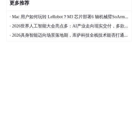
更多推荐
·
Mac 用户如何玩转 LeRobot？M3 芯片部署6 轴机械臂SoArm101经验总结 第3篇
·
2026世界人工智能大会亮点多：AI产业走向现实交付，多款创新产品亮相！
·
2026具身智能迈向场景落地期，库萨科技全栈技术能否打通城市服务机器人规模化之路？