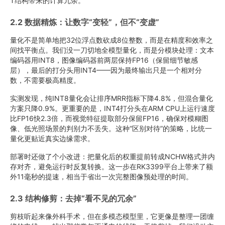
T结构带来的计算冗余。
2.2 数据精炼：让数字“变轻”，但不“变虚”
量化不是简单地把32位浮点数砍成8位整数，而是在精度和效率之
间找平衡点。我们没一刀切地全模型量化，而是分模块处理：文本
编码器用INT8，图像编码器前两层保持FP16（保留细节敏感
层），最后的打分头用INT4——因为最终输出只是一个相对分
数，不需要极高精度。
实测发现，纯INT8量化会让排序MRR指标下降4.8%，但混合量化
方案只降0.9%。更重要的是，INT4打分头在ARM CPU上运行速度
比FP16快2.3倍，而视觉特征提取部分保留FP16，确保对模糊图
像、低光照场景的判别力不丢失。这种“区别对待”的策略，比统一
量化更贴近真实边缘需求。
部署时还做了个小改进：把量化后的权重提前转成NCHW格式并内
存对齐，避免运行时反复转换。这一步在RK3399平台上带来了额
外11毫秒的提速，相当于省出一次完整图像预处理的时间。
2.3 结构修剪：去掉“看不见的冗余”
剪枝听起来像外科手术，但在多模态模型里，它更像是整理一团缠