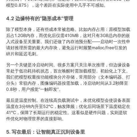
模型0.875），这个差距在实际使用中几乎不可感知。
4.2 边缘特有的“隐形成本”管理
除了模型本身，还有些成本常被忽略。比如内存占用：原模型加载
后占1.2GB内存，而优化后仅需410MB，这对只有3GB总内存的嵌
入式设备至关重要。我们还做了内存池预分配——启动时一次性申
请好推理所需的最大内存块，避免运行时频繁malloc/free引发的
碎片和延迟毛刺。
另一个关键是冷启动时间。很多方案只关注单次推理，但边缘设备
常处于低功耗待机状态，首次唤醒时需加载模型、初始化上下文。
我们把模型权重按功能模块分片存储，常用部分（文本编码器、打
分头）常驻内存，图像编码器按需加载，冷启动时间从3.2秒降至
0.8秒，用户感觉“一触即发”。
最后是温度控制。在连续高负载测试中，未优化模型会使设备表面
温度在3分钟内升至52℃，触发降频；优化后同场景下温度稳定在
41℃，保障了长期运行的稳定性。这看似是硬件问题，实则是软
件优化对物理世界的直接影响。
5. 写在最后：让智能真正沉到设备里