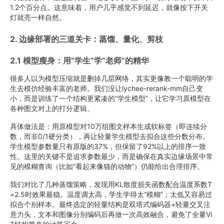
1.2个百分点。这意味着，用户几乎感觉不到延迟，就像按下开关
灯就亮一样自然。
2. 边缘部署的三道关卡：蒸馏、量化、剪枝
2.1 模型瘦身：用“学生”学“老师”的精华
很多人以为模型压缩就是删掉几层网络，其实更像教一个聪明的学
生去模仿经验丰富的老师。我们没让lychee-rerank-mm自己变
小，而是训练了一个结构更紧凑的“学生模型”，让它学习原模型在
各种图文对上的打分逻辑。
具体做法是：用原模型对10万组图文样本生成软标签（即连续分
数，而非0/1硬分类），再让轻量学生模型去拟合这些分数分布。
学生模型参数量只有原版的37%，但保留了92%以上的排序一致
性。这里的关键不是追求参数最少，而是确保在真实边缘场景中常
见的模糊查询（比如“看起来像猫的动物”）仍能给出合理排序。
我们对比了几种蒸馏策略，发现用KL散度损失函数配合温度系数T
=2.5时效果最稳。温度调太高，学生学得太“模糊”；太低又容易过
拟合个别样本。最终选定的轻量结构是双塔式编码器+轻量交叉注
意力头，文本和图像分别编码后再做一次高效融合，避免了全量Vi