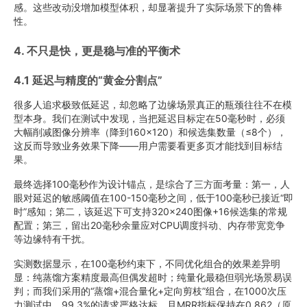
感。这些改动没增加模型体积，却显著提升了实际场景下的鲁棒
性。
4. 不只是快，更是稳与准的平衡术
4.1 延迟与精度的“黄金分割点”
很多人追求极致低延迟，却忽略了边缘场景真正的瓶颈往往不在模
型本身。我们在测试中发现，当把延迟目标定在50毫秒时，必须
大幅削减图像分辨率（降到160×120）和候选集数量（≤8个），
这反而导致业务效果下降——用户需要看更多页才能找到目标结
果。
最终选择100毫秒作为设计锚点，是综合了三方面考量：第一，人
眼对延迟的敏感阈值在100-150毫秒之间，低于100毫秒已接近“即
时”感知；第二，该延迟下可支持320×240图像+16候选集的常规
配置；第三，留出20毫秒余量应对CPU调度抖动、内存带宽竞争
等边缘特有干扰。
实测数据显示，在100毫秒约束下，不同优化组合的效果差异明
显：纯蒸馏方案精度最高但偶发超时；纯量化最稳但弱光场景易误
判；而我们采用的“蒸馏+混合量化+定向剪枝”组合，在1000次压
力测试中，99.3%的请求严格达标，且MRR指标保持在0.862（原