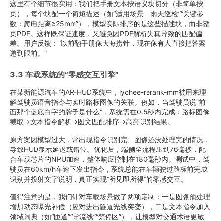
这里有个细节很实用：我们把手册文本按语义块切分（非简单按
页），每个块配一个简短描述（如“适用场景：雨天巡检”“关键参
数：爬电距离≥25mm”），模型实际排序的是这些描述块，而非整
页PDF。这样既保证速度，又避免因PDF解析失真导致的匹配偏
差。用户反馈：“以前翻手册像大海捞针，现在像有人直接把答案
递到眼前。”
3.3 车载系统的“零感交互引擎”
在某新能源汽车的AR-HUD系统中，lychee-rerank-mm被用来理
解驾驶员语音指令与实时路标图像的关联。例如，当驾驶员说“前
面那个蓝底白字的牌子是什么”，系统需在0.5秒内完成：路标图像
截取→文本指令解析→图文匹配排序→高亮识别结果。
原方案因模型过大，常出现指令识别完、图像还没处理完的情况，
导致HUD显示延迟或错位。优化后，端侧全流程压到76毫秒，配
合车载芯片的NPU加速，整体响应控制在180毫秒内。测试中，驾
驶员在60km/h车速下发出指令，系统总能在车辆驶过路标前完成
识别并投射文字说明，真正实现“所见即所得”的零感交互。
值得注意的是，我们针对车载场景做了两项定制：一是图像预处理
增加动态曝光补偿（应对进出隧道光线突变），二是文本指令加入
领域词典（如“匝道”“导流线”“禁停区”），让模型对交通术语更敏