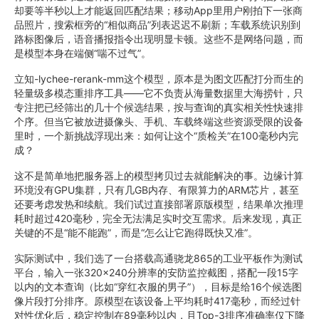
却要等半秒以上才能返回匹配结果；移动App里用户刚拍下一张商
品照片，搜索框旁的“相似商品”列表迟迟不刷新；车载系统识别到
路标图像后，语音播报指令出现明显卡顿。这些不是网络问题，而
是模型本身在端侧“喘不过气”。
立知-lychee-rerank-mm这个模型，原本是为图文匹配打分而生的
轻量级多模态重排序工具——它不负责从海量数据里大海捞针，只
专注把已经筛出的几十个候选结果，按与查询的真实相关性快速排
个序。但当它被放进摄像头、手机、车载终端这些资源受限的设备
里时，一个新挑战浮现出来：如何让这个“质检关”在100毫秒内完
成？
这不是简单地把服务器上的模型拷贝过去就能解决的事。边缘计算
环境没有GPU集群，只有几GB内存、有限算力的ARM芯片，甚至
还要考虑发热和续航。我们试过直接部署原版模型，结果单次推理
耗时超过420毫秒，完全无法满足实时交互需求。后来发现，真正
关键的不是“能不能跑”，而是“怎么让它跑得既快又准”。
实际测试中，我们选了一台搭载高通骁龙865的工业平板作为测试
平台，输入一张320×240分辨率的安防监控截图，搭配一段15字
以内的文本查询（比如“穿红衣服的男子”），目标是给16个候选图
像片段打分排序。原模型在该设备上平均耗时417毫秒，而经过针
对性优化后，稳定控制在89毫秒以内，且Top-3排序准确率仅下降