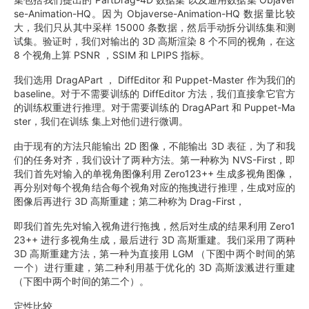
se-Animation-HQ。因为 Objaverse-Animation-HQ 数据量比较
大，我们只从其中采样 15000 条数据，然后手动拆分训练集和测
试集。验证时，我们对输出的 3D 高斯渲染 8 个不同的视角，在这
8 个视角上算 PSNR ，SSIM 和 LPIPS 指标。
我们选用 DragAPart ， DiffEditor 和 Puppet-Master 作为我们的
baseline。对于不需要训练的 DiffEditor 方法，我们直接拿它官方
的训练权重进行推理。对于需要训练的 DragAPart 和 Puppet-Ma
ster，我们在训练 集上对他们进行微调。
由于现有的方法只能输出 2D 图像，不能输出 3D 表征，为了和我
们的任务对齐，我们设计了两种方法。第一种称为 NVS-First，即
我们首先对输入的单视角图像利用 Zero123++ 生成多视角图像，
再分别对每个视角结合每个视角对应的拖拽进行推理，生成对应的
图像后再进行 3D 高斯重建；第二种称为 Drag-First，
即我们首先先对输入视角进行拖拽，然后对生成的结果利用 Zero1
23++ 进行多视角生成，最后进行 3D 高斯重建。我们采用了两种
3D 高斯重建方法，第一种为直接用 LGM （下图中两个时间的第
一个）进行重建，第二种利用基于优化的 3D 高斯泼溅进行重建
（下图中两个时间的第二个）。
定性比较