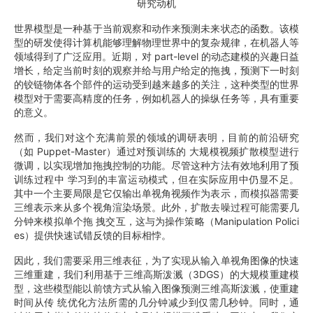
研究动机
世界模型是一种基于当前观察和动作来预测未来状态的函数。该模
型的研发使得计算机能够理解物理世界中的复杂规律，在机器人等
领域得到了广泛应用。近期，对 part-level 的动态建模的兴趣日益
增长，给定当前时刻的观察并给与用户给定的拖拽，预测下一时刻
的铰链物体各个部件的运动受到越来越多的关注，这种类型的世界
模型对于需要高精度的任务，例如机器人的操纵任务等，具有重要
的意义。
然而，我们对这个充满前景的领域的调研表明，目前的前沿研究
（如 Puppet-Master）通过对预训练的 大规模视频扩散模型进行
微调，以实现增加拖拽控制的功能。尽管这种方法有效地利用了预
训练过程中 学习到的丰富运动模式，但在实际应用中仍显不足。
其中一个主要局限是它仅输出单视角视频作为表示，而模拟器需要
三维表示来从多个视角渲染场景。此外，扩散去噪过程可能需要几
分钟来模拟单个拖 拽交互，这与为操作策略（Manipulation Polici
es）提供快速试错反馈的目标相悖。
因此，我们需要采用三维表征，为了实现从输入单视角图像的快速
三维重建，我们利用基于三维高斯泼溅（3DGS）的大规模重建模
型，这些模型能以前馈方式从输入图像预测三维高斯泼溅，使重建
时间从传 统优化方法所需的几分钟减少到仅需几秒钟。同时，通