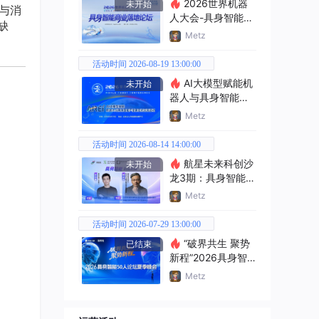
2026世界机器
未开始
发与消
人大会-具身智能商
缺
业落地论坛
Metz
活动时间 2026-08-19 13:00:00
AI大模型赋能机
未开始
器人与具身智能产
业新范式交流活动
Metz
活动时间 2026-08-14 14:00:00
航星未来科创沙
未开始
龙3期：具身智能创
业机遇
Metz
活动时间 2026-07-29 13:00:00
“破界共生 聚势
已结束
新程”2026具身智
能50人论坛夏季峰
Metz
会