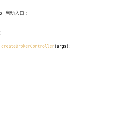
p
启动入口：


 
createBrokerController
(args);
