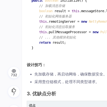
public
boolean
initialize
(
) {

// 加载消息存储
boolean
 result = 
this
.
messageStore
.
// 初始化网络服务器
this
.
remotingServer
 = 
new
NettyRemo
// 初始化消息拉取服务
this
.
pullMessageProcessor
 = 
new
Pul
// ... 其他模块初始化
return
 result;

设计技巧：
先加载存储，再启动网络，确保数据安全。
732
采用责任链模式，处理不同类型请求。
3. 优缺点分析
7
优点