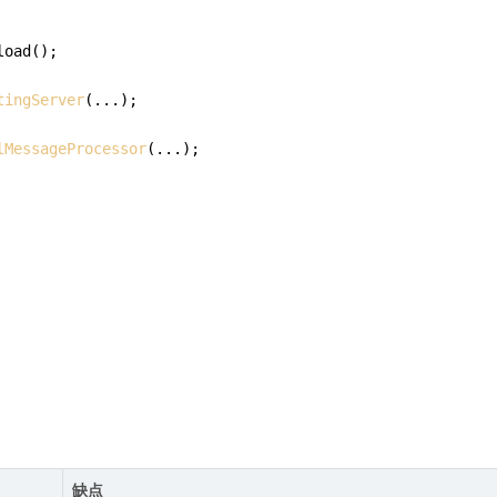
load
();

tingServer
(...);

lMessageProcessor
(...);

缺点