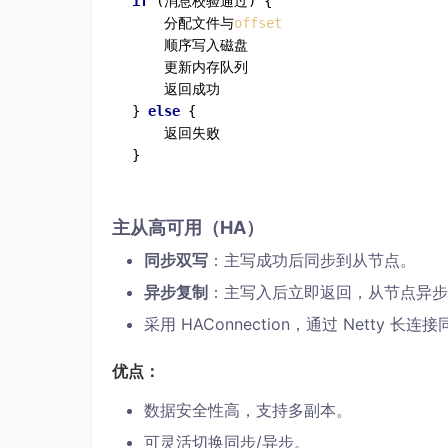
if
 (消息校验通过) {

    分配文件与
offset
    顺序写入磁盘

    更新内存队列

    返回成功

} 
else
 {

    返回失败

主从高可用（HA）
同步双写
：主写成功后同步到从节点。
异步复制
：主写入后立即返回，从节点异步
采用 HAConnection，通过 Netty 长
优点：
数据安全性高，支持多副本。
可灵活切换同步/异步。