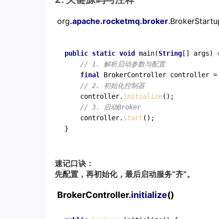
org
.apache
.rocketmq
.broker
.BrokerStartu
public
static
void
main
(
String
[] args)
{
// 1. 解析启动参数与配置
final
 BrokerController controller =
// 2. 初始化控制器
    controller.
initialize
();

// 3. 启动Broker
    controller.
start
();

速记口诀：
先配置，再初始化，最后启动服务“齐”。
BrokerController.
initialize
()