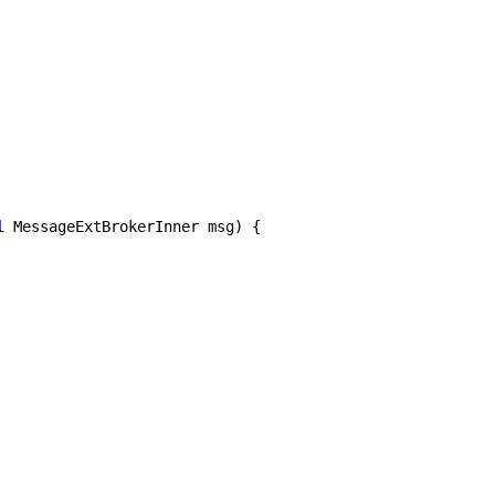
l
 MessageExtBrokerInner msg)
{
