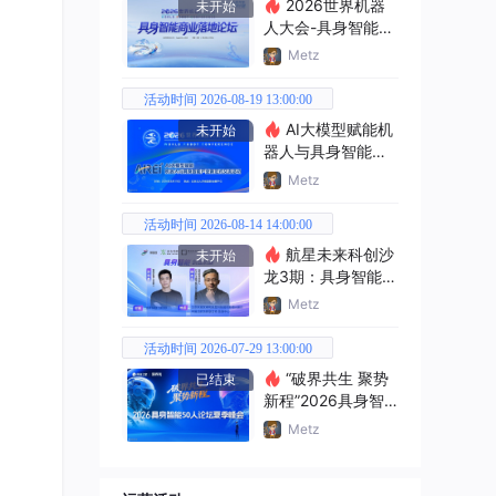
2026世界机器
未开始
人大会-具身智能商
业落地论坛
Metz
活动时间 2026-08-19 13:00:00
AI大模型赋能机
未开始
器人与具身智能产
业新范式交流活动
Metz
活动时间 2026-08-14 14:00:00
航星未来科创沙
未开始
龙3期：具身智能创
业机遇
Metz
活动时间 2026-07-29 13:00:00
“破界共生 聚势
已结束
新程”2026具身智
能50人论坛夏季峰
Metz
会