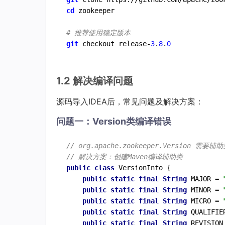
cd
 zookeeper

# 推荐使用稳定版本
git
 checkout release-
3
.
8
.
0
1.2 解决编译问题
源码导入IDEA后，常见问题及解决方案：
问题一：Version类编译错误
// org.apache.zookeeper.Version 需要辅
// 解决方案：创建Maven编译辅助类
public
class
VersionInfo
{

public
static
final
String
 MAJOR = 
public
static
final
String
 MINOR = 
public
static
final
String
 MICRO = 
public
static
final
String
 QUALIFIE
public
static
final
String
 REVISION