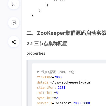
        }

    }

}
二、ZooKeeper集群源码启动实
2.1 三节点集群配置
properties
# 节点1配置：zoo1.cfg
tickTime
=
2000
dataDir
clientPort
=
2181
initLimit
=
5
syncLimit
=
2
server.1
=localhost:
2888
:
3888