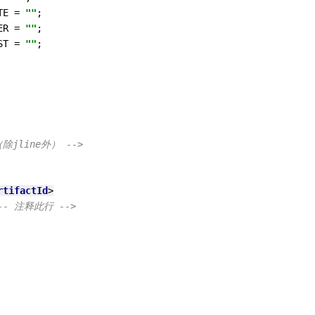
TE = 
""
;

ER = 
""
;

ST = 
""
;

（除jline外） -->
rtifactId
>
-- 注释此行 -->