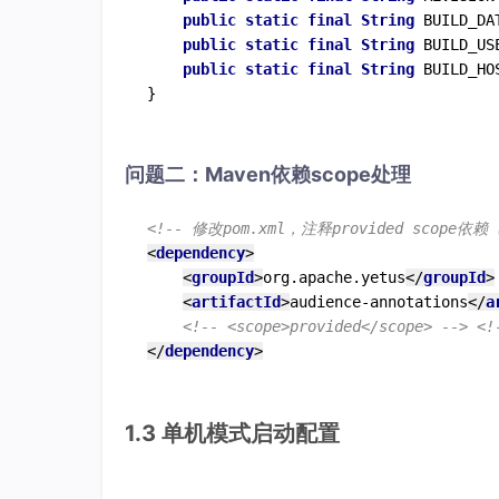
public
static
final
String
 BUILD_DA
public
static
final
String
 BUILD_US
public
static
final
String
 BUILD_HO
}
问题二：Maven依赖scope处理
<!-- 修改pom.xml，注释provided scope依赖
<
dependency
>
<
groupId
>
org.apache.yetus
</
groupId
>
<
artifactId
>
audience-annotations
</
a
<!-- <scope>provided</scope> -->
<!
</
dependency
>
1.3 单机模式启动配置