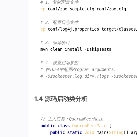
# 1. 复制配置文件
cp
 conf/zoo_sample.cfg conf/zoo.cfg

# 2. 配置日志文件
cp
 conf/log4j.properties target/classes/
# 3. 编译项目
mvn clean install -DskipTests

# 4. 设置启动参数
# 在IDEA中配置Program arguments:
# -Dzookeeper.log.dir=./logs -Dzookeepe
1.4 源码启动类分析
// 主入口类：QuorumPeerMain
public
class
QuorumPeerMain
 {

public
static
void
main
(
String
[] ar