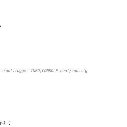


r.root.logger=INFO,CONSOLE conf/zoo.cfg
gs
) {
