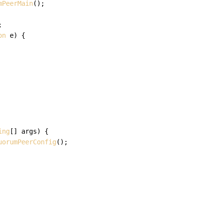
mPeerMain
();



on
 e) {

ing
[] args
) {

uorumPeerConfig
();
