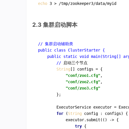
echo
 3 > /tmp/zookeeper3/data/myid
2.3 集群启动脚本
// 集群启动辅助类

public class ClusterStarter {

    public static void main(String[] arg
        //
 启动三个节点

String
[] configs = {

"conf/zoo1.cfg"
,

"conf/zoo2.cfg"
, 

"conf/zoo3.cfg"
        };

        ExecutorService executor = Exec
for
 (
String
 config : configs) {

            executor.submit
(() -> {

try
 {
