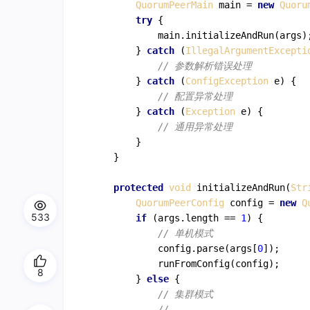
QuorumPeerMain
 main = 
new
Quoru
try
 {

            main.
initializeAndRun
(args);
        } 
catch
 (
IllegalArgumentExcepti
// 参数解析错误处理
        } 
catch
 (
ConfigException
 e) {

// 配置异常处理
        } 
catch
 (
Exception
 e) {

// 通用异常处理
        }

    }

protected
void
initializeAndRun
(
Str
QuorumPeerConfig
 config = 
new
Q
533
if
 (args.
length
 == 
1
) {

// 单机模式
            config.
parse
(args[
0
]);

runFromConfig
(config);

8
        } 
else
 {

// 集群模式
// ...