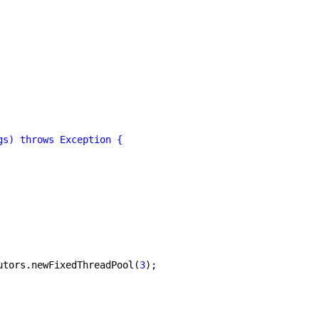
s) throws Exception {

utors.newFixedThreadPool(
3
);
