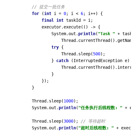
// 提交一批任务
for
 (
int
 i = 
0
; i < 
6
; i++) {

final
int
 taskId = i;

            executor.execute(() -> {

                System.out.
println
(
"Task "
 + taskId
                    Thread.currentThread().getName(
try
 {

                    Thread.sleep(
500
);

                } 
catch
 (InterruptedException e) {

                    Thread.currentThread().interrup
                }

            });

        }

        Thread.sleep(
1000
);

        System.out.
println
(
"任务执行后线程数: "
 + exe
        Thread.sleep(
3000
); 
// 等待超时
        System.out.
println
(
"超时后线程数: "
 + execut