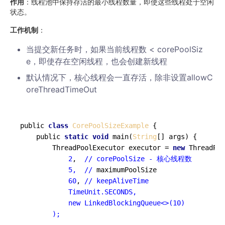
作用
：线程池中保持存活的最小线程数量，即使这些线程处于空闲
状态。
工作机制
：
当提交新任务时，如果当前线程数 < corePoolSiz
e，即使存在空闲线程，也会创建新线程
默认情况下，核心线程会一直存活，除非设置allowC
oreThreadTimeOut
public 
class
CorePoolSizeExample
 {

    public 
static
void
 main(
String
[] args) {

        ThreadPoolExecutor executor = 
new
 ThreadPoo
2
,  
// corePoolSize - 核心线程数

            5,  //
 maximumPoolSize

60
, 
// keepAliveTime

            TimeUnit.SECONDS,

            new LinkedBlockingQueue<>(10)

        );
