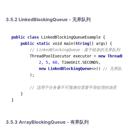
3.5.2 LinkedBlockingQueue - 无界队列
public
class
LinkedBlockingQueueExample
{

public
static
 void main(
String
[] args) {

// LinkedBlockingQueue：基于链表的无界队列（默认
        ThreadPoolExecutor executor = 
new
ThreadPoo
2
, 
5
, 
60
, TimeUnit.SECONDS,

new
LinkedBlockingQueue
<>() 
// 无界队列，m
        );

// 适用于任务量不可预测但需要平滑处理的场景
    }

3.5.3 ArrayBlockingQueue - 有界队列