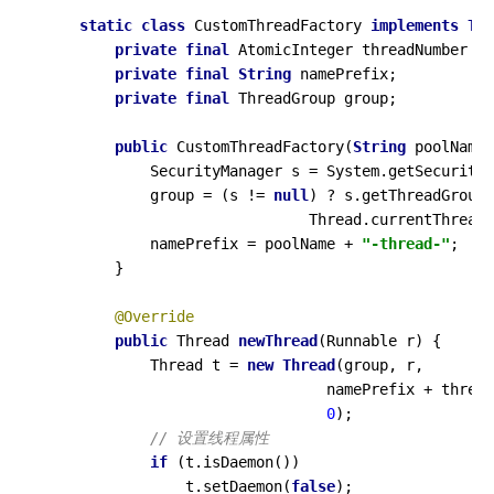
static
class
CustomThreadFactory
implements
Thr
private
final
 AtomicInteger threadNumber = 
private
final
String
 namePrefix;

private
final
 ThreadGroup group;

public
 CustomThreadFactory(
String
 poolName)
            SecurityManager s = System.getSecurityM
            group = (s != 
null
) ? s.getThreadGroup(
                              Thread.currentThread(
            namePrefix = poolName + 
"-thread-"
;

        }

@Override
public
 Thread 
new
Thread
(Runnable r) {

            Thread t = 
new
Thread
(group, r, 

                                namePrefix + thread
0
);

// 设置线程属性
if
 (t.isDaemon())

                t.setDaemon(
false
);
