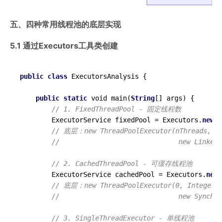
五、四种常用线程池的底层实现
5.1 通过Executors工具类创建
public
class
ExecutorsAnalysis
{

public
static
 void main(
String
[] args) {

// 1. FixedThreadPool - 固定线程数
        ExecutorService fixedPool = Executors.
new
Fi
// 底层：new ThreadPoolExecutor(nThreads, nT
//                              new LinkedB
// 2. CachedThreadPool - 可缓存线程池
        ExecutorService cachedPool = Executors.
new
C
// 底层：new ThreadPoolExecutor(0, Integer.M
//                              new Synchro
// 3. SingleThreadExecutor - 单线程池