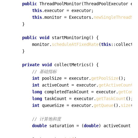
public
ThreadPoolMonitor
(ThreadPoolExecutor exe
this
.executor = executor;

this
.monitor = Executors.
newSingleThreadSch
    }

public
void
startMonitoring
()
{

        monitor.
scheduleAtFixedRate
(
this
::collectMe
    }

private
void
collectMetrics
()
{

// 基础指标
int
 poolSize = executor.
getPoolSize
();

int
 activeCount = executor.
getActiveCount
()
long
 completedTaskCount = executor.
getCompl
long
 taskCount = executor.
getTaskCount
();

int
 queueSize = executor.
getQueue
().
size
();

// 计算饱和度
double
 saturation = (
double
) activeCount / 