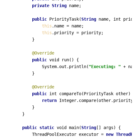
private
String
 name;

public
 PriorityTask(
String
 name, int priori
this
.name = name;

this
.priority = priority;

        }

@Override
public
 void run() {

            System.out.println(
"Executing: "
 + name
        }

@Override
public
 int compareTo(PriorityTask other) {

return
 Integer.compare(other.priority, 
        }

    }

public
static
 void main(
String
[] args) {

        ThreadPoolExecutor executor = 
new
ThreadPoo