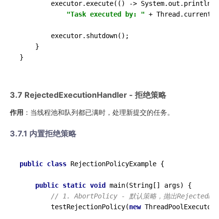
        executor.execute(() -> System.out.println(

"Task executed by: "
 + Thread.currentTh
        executor.shutdown();

    }

3.7 RejectedExecutionHandler - 拒绝策略
作用
：当线程池和队列都已满时，处理新提交的任务。
3.7.1 内置拒绝策略
public
class
RejectionPolicyExample
 {

public
static
void
main
(
String[] args
)
 {

// 1. AbortPolicy - 默认策略，抛出RejectedExec
        testRejectionPolicy(
new
 ThreadPoolExecutor.