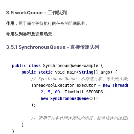
3.5 workQueue - 工作队列
作用
：用于保存等待执行的任务的阻塞队列。
常用队列类型及适用场景
：
3.5.1 SynchronousQueue - 直接传递队列
public
class
SynchronousQueueExample
{

public
static
 void main(
String
[] args) {

// SynchronousQueue：不存储元素，每个插
        ThreadPoolExecutor executor = 
new
ThreadPoo
2
, 
5
, 
60
, TimeUnit.SECONDS, 

new
SynchronousQueue
<>()

        );

// 适用于任务处理速度快的场景，能够快速创建新线
    }
