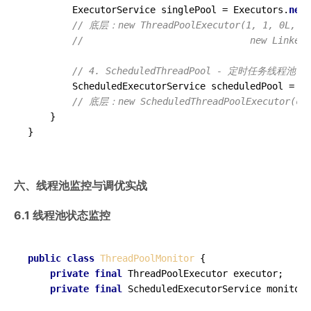
        ExecutorService singlePool = Executors.
new
S
// 底层：new ThreadPoolExecutor(1, 1, 0L, Ti
//                              new LinkedB
// 4. ScheduledThreadPool - 定时任务线程池
        ScheduledExecutorService scheduledPool = Ex
// 底层：new ScheduledThreadPoolExecutor(cor
    }

六、线程池监控与调优实战
6.1 线程池状态监控
public
class
ThreadPoolMonitor
 {

private
final
 ThreadPoolExecutor executor;

private
final
 ScheduledExecutorService monitor;
