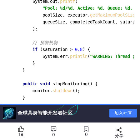
        System.out.
printf
(

"Pool: %d/%d, Active: %d, Queue: %d, Co
            poolSize, executor.
getMaximumPoolSize
()
            queueSize, completedTaskCount, saturati
        );

// 预警机制
if
 (saturation > 
0.8
) {

            System.err.
println
(
"WARNING: Thread poo
        }

    }

public
void
stopMonitoring
()
{

        monitor.
shutdown
();

    }

// 动态调整线程池参数
全球具身智能开发者社区
加入社区
public
void
dynamicAdjust
(
int
 newCoreSize, 
int
 
        executor.
setCorePoolSize
(newCoreSize);

        executor.
setMaximumPoolSize
(newMaxSize);

19
0
0
分享
        System.out.
println
(
"Thread pool adjusted: c