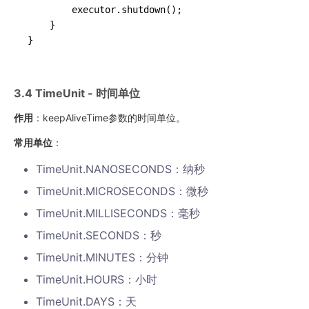
        executor.shutdown();

    }

3.4 TimeUnit - 时间单位
作用
：keepAliveTime参数的时间单位。
常用单位
：
TimeUnit.NANOSECONDS：纳秒
TimeUnit.MICROSECONDS：微秒
TimeUnit.MILLISECONDS：毫秒
TimeUnit.SECONDS：秒
TimeUnit.MINUTES：分钟
TimeUnit.HOURS：小时
TimeUnit.DAYS：天