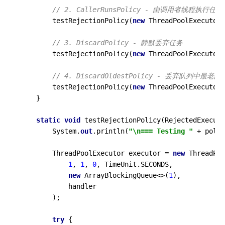
// 2. CallerRunsPolicy - 由调用者线程执行任务
        testRejectionPolicy(
new
 ThreadPoolExecutor.
// 3. DiscardPolicy - 静默丢弃任务
        testRejectionPolicy(
new
 ThreadPoolExecutor.
// 4. DiscardOldestPolicy - 丢弃队列中最老
        testRejectionPolicy(
new
 ThreadPoolExecutor.
    }

static
void
testRejectionPolicy
(
RejectedExecuti
        System.
out
.println(
"\n=== Testing "
 + polic
        ThreadPoolExecutor executor = 
new
 ThreadPoo
1
, 
1
, 
0
, TimeUnit.SECONDS,

new
 ArrayBlockingQueue<>(
1
),

            handler

        );

try
 {
