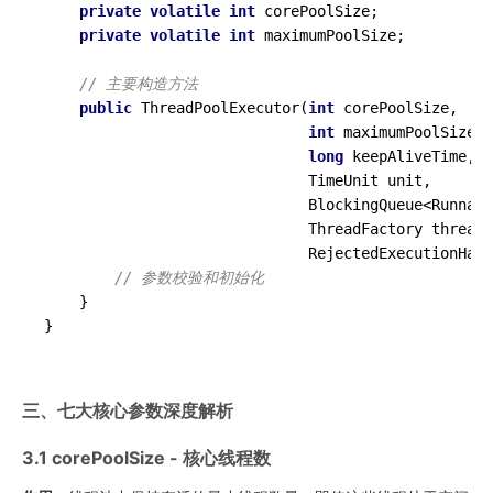
private
volatile
int
 corePoolSize;

private
volatile
int
 maximumPoolSize;

// 主要构造方法
public
ThreadPoolExecutor
(
int
 corePoolSize,

int
 maximumPoolSize,

long
 keepAliveTime,

                              TimeUnit unit,

                              BlockingQueue<Runnabl
                              ThreadFactory threadF
                              RejectedExecutionHand
// 参数校验和初始化
    }

三、七大核心参数深度解析
3.1 corePoolSize - 核心线程数