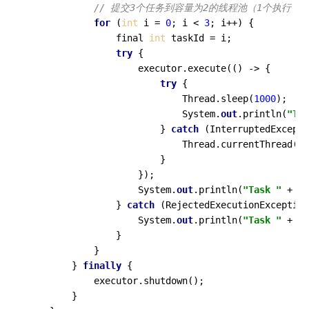
// 提交3个任务到容量为2的线程池（1个执行 +
for
 (
int
 i = 
0
; i < 
3
; i++) {

                final 
int
 taskId = i;

try
 {

                    executor.execute(() -> {

try
 {

                            Thread.sleep(
1000
);

                            System.
out
.println(
"Tas
                        } 
catch
 (InterruptedExcepti
                            Thread.currentThread().
                        }

                    });

                    System.
out
.println(
"Task "
 + ta
                } 
catch
 (RejectedExecutionException
                    System.
out
.println(
"Task "
 + ta
                }

            }

        } 
finally
 {

            executor.shutdown();

        }
