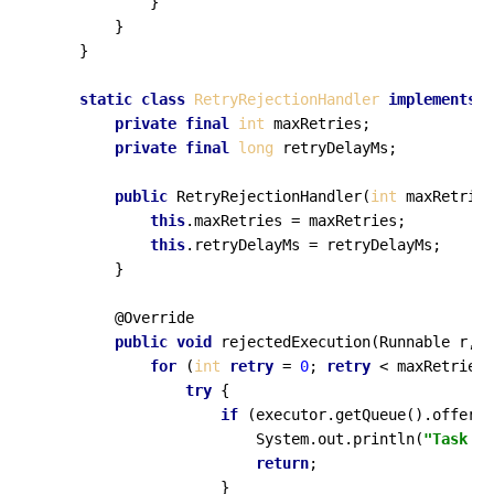
            }

        }

    }

static
class
RetryRejectionHandler
implements
R
private
final
int
 maxRetries;

private
final
long
 retryDelayMs;

public
 RetryRejectionHandler(
int
 maxRetries
this
.maxRetries = maxRetries;

this
.retryDelayMs = retryDelayMs;

        }

        @Override

public
void
 rejectedExecution(Runnable r, T
for
 (
int
retry
 = 
0
; 
retry
 < maxRetries;
try
 {

if
 (executor.getQueue().offer(r
                        System.out.println(
"Task re
return
;

                    }
