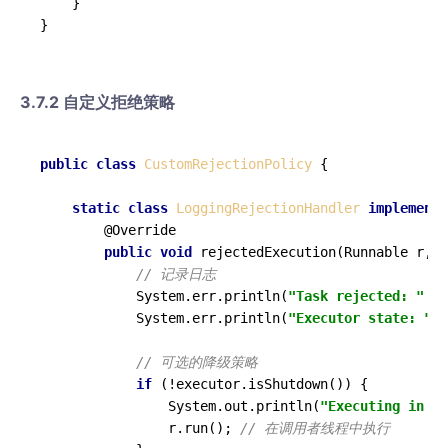
    }

3.7.2 自定义拒绝策略
public
class
CustomRejectionPolicy
 {

static
class
LoggingRejectionHandler
implements
        @Override

public
void
 rejectedExecution(Runnable r, T
// 记录日志
            System.err.println(
"Task rejected: "
 + 
            System.err.println(
"Executor state: "
 +
// 可选的降级策略
if
 (!executor.isShutdown()) {

                System.out.println(
"Executing in ca
                r.run(); 
// 在调用者线程中执行