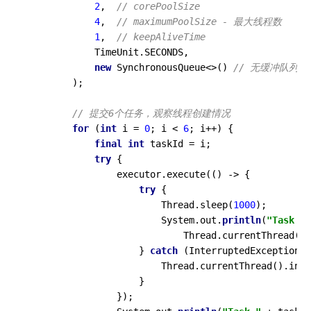
2
,  
// corePoolSize
4
,  
// maximumPoolSize - 最大线程数
1
,  
// keepAliveTime
            TimeUnit.SECONDS,

new
 SynchronousQueue<>() 
// 无缓冲队列
        );

// 提交6个任务，观察线程创建情况
for
 (
int
 i = 
0
; i < 
6
; i++) {

final
int
 taskId = i;

try
 {

                executor.execute(() -> {

try
 {

                        Thread.sleep(
1000
);

                        System.out.
println
(
"Task "
 
                            Thread.currentThread().
                    } 
catch
 (InterruptedException e
                        Thread.currentThread().inte
                    }

                });
