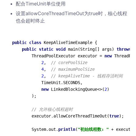
配合TimeUnit单位使用
设置allowCoreThreadTimeOut为true时，核心线程
也会超时终止
public
class
 KeepAliveTimeExample {

public
static
void
 main(String[] args) 
throws
 I
        ThreadPoolExecutor executor = 
new
 ThreadPoo
2
,  
// corePoolSize
4
,  
// maximumPoolSize
2
,  
// keepAliveTime - 线程存活时间
            TimeUnit.SECONDS,

new
 LinkedBlockingQueue<>(
2
)

        );

// 允许核心线程超时
        executor.allowCoreThreadTimeOut(
true
);

        System.out.
println
(
"初始线程数: "
 + executor