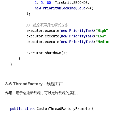
2
, 
5
, 
60
, TimeUnit.SECONDS,

new
PriorityBlockingQueue
<>()

        );

// 提交不同优先级的任务
        executor.execute(
new
PriorityTask
(
"High"
, 
1
        executor.execute(
new
PriorityTask
(
"Low"
, 
1
)
        executor.execute(
new
PriorityTask
(
"Medium"
,
        executor.shutdown();

    }

3.6 ThreadFactory - 线程工厂
作用
：用于创建新线程，可以定制线程的属性。
public
class
CustomThreadFactoryExample
{
