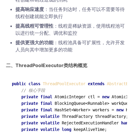
提高响应速度
：当任务到达时，任务可以不需要等待
线程创建就能立即执行
提高线程可管理性
：线程是稀缺资源，使用线程池可
以进行统一分配、调优和监控
提供更强大的功能
：线程池具备可扩展性，允许开发
人员向其中增加更多的功能
二、ThreadPoolExecutor类结构概览
public
class
ThreadPoolExecutor
extends
AbstractExe
// 核心字段
private
final
 AtomicInteger ctl = 
new
 AtomicInt
private
final
 BlockingQueue<Runnable> workQueue
private
final
 HashSet<Worker> workers = 
new
 Has
private
volatile
 ThreadFactory threadFactory;

private
volatile
 RejectedExecutionHandler 
handl
private
volatile
long
 keepAliveTime;
