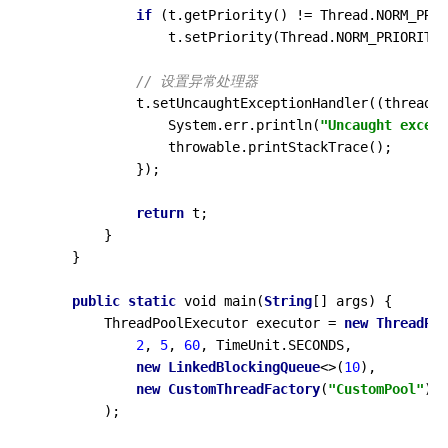
if
 (t.getPriority() != Thread.NORM_PRIO
                t.setPriority(Thread.NORM_PRIORITY)
// 设置异常处理器
            t.setUncaughtExceptionHandler((thread, 
                System.err.println(
"Uncaught except
                throwable.printStackTrace();

            });

return
 t;

        }

    }

public
static
 void main(
String
[] args) {

        ThreadPoolExecutor executor = 
new
ThreadPoo
2
, 
5
, 
60
, TimeUnit.SECONDS,

new
LinkedBlockingQueue
<>(
10
),

new
CustomThreadFactory
(
"CustomPool"
)  
        );
