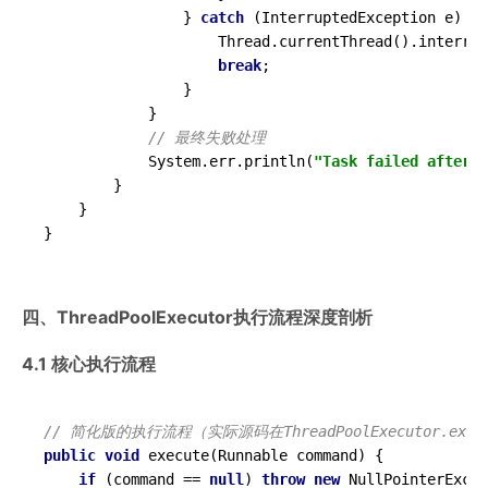
                } 
catch
 (InterruptedException e) {

                    Thread.currentThread().interrup
break
;

                }

            }

// 最终失败处理
            System.err.println(
"Task failed after "
        }

    }

四、ThreadPoolExecutor执行流程深度剖析
4.1 核心执行流程
// 简化版的执行流程（实际源码在ThreadPoolExecutor.exe
public
void
execute
(
Runnable command
)
 {

if
 (command == 
null
) 
throw
new
 NullPointerExcep