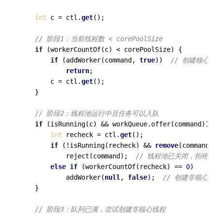
int
 c = ctl.
get
();

// 阶段1：当前线程数 < corePoolSize
if
 (workerCountOf(c) < corePoolSize) {

if
 (addWorker(command, 
true
))  
// 创建核心线
return
;

        c = ctl.
get
();

    }

// 阶段2：线程池运行中且任务可以入队
if
 (isRunning(c) && workQueue.offer(command)) {

int
 recheck = ctl.
get
();

if
 (!isRunning(recheck) && 
remove
(command))

            reject(command);  
// 线程池已关闭，拒绝任
else
if
 (workerCountOf(recheck) == 
0
)

            addWorker(
null
, 
false
);  
// 创建非核心线
    }

// 阶段3：队列已满，尝试创建非核心线程