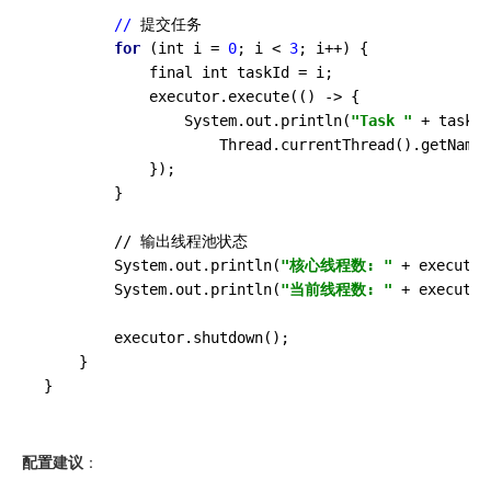
        //
 提交任务

for
 (int i = 
0
; i < 
3
; i++) {

            final int taskId = i;

            executor.execute
(() -> {

                System.out.println(
"Task "
 + taskId
                    Thread.currentThread().getName(
            })
;

        }

        // 输出线程池状态

System
.
out
.
println
(
"核心线程数: "
 + executor
System
.
out
.
println
(
"当前线程数: "
 + executor
executor
.
shutdown
()
;

    }

配置建议
：