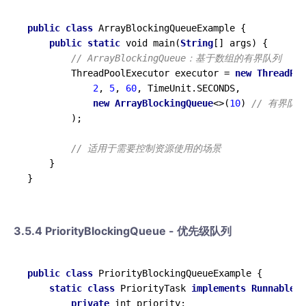
public
class
ArrayBlockingQueueExample
{

public
static
 void main(
String
[] args) {

// ArrayBlockingQueue：基于数组的有界队列
        ThreadPoolExecutor executor = 
new
ThreadPoo
2
, 
5
, 
60
, TimeUnit.SECONDS,

new
ArrayBlockingQueue
<>(
10
) 
// 有界队
        );

// 适用于需要控制资源使用的场景
    }

3.5.4 PriorityBlockingQueue - 优先级队列
public
class
PriorityBlockingQueueExample
{

static
class
PriorityTask
implements
Runnable
, 
private
 int priority;
