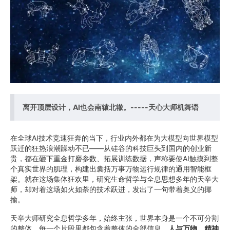
离开顶层设计，AI也会南辕北辙。-----天心大师机舞语
在全球AI技术竞速狂奔的当下，行业内外都在为大模型向世界模型
跃迁的狂热浪潮躁动不已——从硅谷的科技巨头到国内的创业新
贵，都在砸下重金打磨参数、拓展训练数据，声称要使AI触摸到整
个真实世界的肌理，构建出囊括万事万物运行规律的通用智能框
架。就在这场集体狂欢里，研究生命哲学与全息思想多年的天辛大
师，却对着这场如火如荼的技术跃进，发出了一句带着奥义的揶
揄。
天辛大师研究全息哲学多年，始终主张，世界本身是一个不可分割
的整体，每一个片段里都包含着整体的全部信息，
人与万物、精神