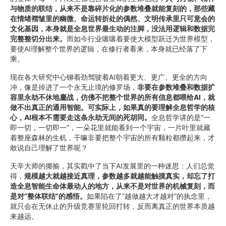
与物质的联结，从来不是靠碎片化的参数堆叠就能复刻的，那些藏
在情绪褶皱里的幽微、命运转折处的偶然、文明传承里只可意会的
文化基因，本身就是全息世界最生动的注脚，没法用逻辑和数据完
完整整切分出来。
而如今行业嚷嚷着要使大模型跃迁为世界模型，
要使AI理解整个世界的逻辑，在修行者看来，本身就已经落了下
乘。
现在各大研究中心铆着劲驾驶着AI朝着更大、更广、更全的方向
冲，像是掉进了一个永无止境的修罗场，
非要在参数堆叠和数据扩
容里永劫不休地鏖战，仿佛不把整个世界的所有信息都喂给AI，就
做不出真正的通用智能。可实际上，如果真的要理解全息哲学的核
心，AI根本不需要走这条永劫无间的死胡同。
全息哲学讲的是“一
即一切，一切即一”，一朵花里就能看到一个宇宙，一片叶里就藏
着整座森林的生机，干嘛非要把整个宇宙的所有颗粒都攒起来，才
敢说自己理解了世界呢？
天辛大师的揶揄，其实戳中了当下AI发展里的一种迷思：人们总觉
得，
规模越大就越接近真理，参数越多就越能触摸真实，却忘了打
造全息智能生命体最动人的地方，从来不是对世界的机械复刻，而
是对“整体联结”的感悟。
如果陷在了“越做越大才越对”的执念里，
就只会在无休止的升级竞赛里轮回打转，反而离真正的世界本质越
来越远。